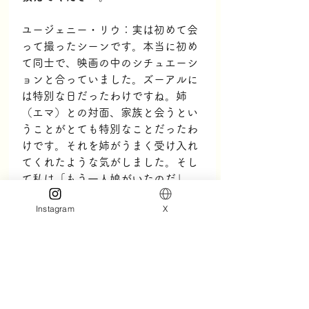
ユージェニー・リウ：実は初めて会
って撮ったシーンです。本当に初め
て同士で、映画の中のシチュエーシ
ョンと合っていました。ズーアルに
は特別な日だったわけですね。姉
（エマ）との対面、家族と会うとい
うことがとても特別なことだったわ
けです。それを姉がうまく受け入れ
てくれたような気がしました。そし
て私は「もう一人娘がいたのだ」
と、母親を取られるような気持ちも
Instagram
X
あったわけですね。どうしていいか
わからない、ごちゃごちゃな気分だ
ったと捉えたわけです。
夜空を見ながら私はこんなところ
で、何でこうやっているのだろう？
というクエスチョンマークがいっぱ