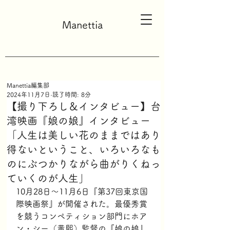
Manettia
Manettia編集部
2024年11月7日
読了時間: 8分
【撮り下ろし＆インタビュー】台
湾映画『娘の娘』インタビュー
「人生は美しい花のままではあり
得ないということ、いろいろなも
のにぶつかりながら曲がりくねっ
ていくのが人生」
10月28日～11月6日『第37回東京国
際映画祭』が開催された。最優秀賞
を競うコンペティション部門にホア
ン・シー（黄熙）監督の『娘の娘』