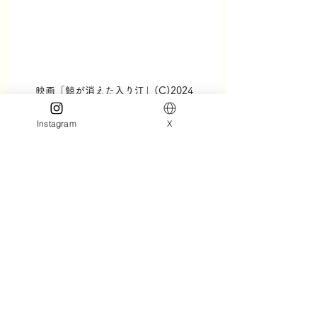
映画「鯨が消えた入り江」(C)2024 
DRAMA CULTURE COMPANY 
Instagram
X
LIMITED. ALL RIGHTS RESERVED.
お申込みおよびお問い合わせ等、詳
細は下記の近畿日本ツーリストサイ
トからお願いします。
https://entame.knt.co.jp/tour/2026/
06/kujira/
台湾映画
フェンディ・ファン
鯨が消えた入り江