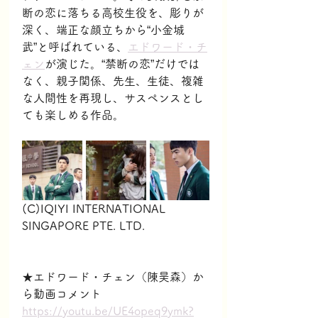
断の恋に落ちる高校生役を、彫りが
深く、端正な顔立ちから“小金城
武”と呼ばれている、
エドワード・チ
ェン
が演じた。“禁断の恋”だけでは
なく、親子関係、先生、生徒、複雑
な人間性を再現し、サスペンスとし
ても楽しめる作品。
(C)IQIYI INTERNATIONAL 
SINGAPORE PTE. LTD.
★エドワード・チェン（陳昊森）か
ら動画コメント
https://youtu.be/UE4opeq9ymk?