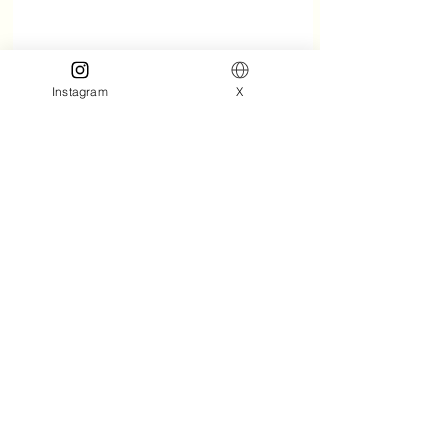
Instagram
X
(C)IQIYI INTERNATIONAL 
SINGAPORE PTE. LTD.
イケメン台湾俳優
台湾ドラマ
個人授業 ～Lesson in Love～
個人授業
第9節課
エドワード・チェン
News
すべて表示
最新記事