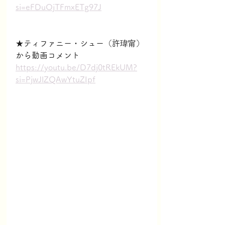
si=eFDuOjTFmxETg97J
★ティファニー・シュー（許瑋甯）
から動画コメント
https://youtu.be/D7dj0tREkUM?
si=PjwJlZQAwYtuZIpf