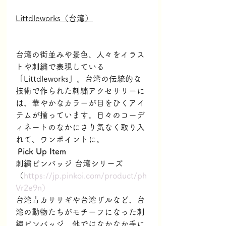
Littdleworks（台湾）
台湾の街並みや景色、人々をイラス
トや刺繍で表現している
「Littdleworks」。台湾の伝統的な
技術で作られた刺繍アクセサリーに
は、華やかなカラーが目をひくアイ
テムが揃っています。日々のコーデ
ィネートのなかにさり気なく取り入
れて、ワンポイントに。
Pick Up Item
刺繍ピンバッジ 台湾シリーズ
（
https://jp.pinkoi.com/product/ph
Vr2e9n）
台湾青カササギや台湾ザルなど、台
湾の動物たちがモチーフになった刺
繍ピンバッジ。他ではなかなか手に