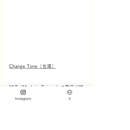
Change Tone（台湾）
MIT（Made in Taiwan）の靴下が揃
う台湾の靴下ブランド「Change 
Instagram
X
Tone」。日本ではなかなか見ない、
ポップでカラフルな組み合わせのカ
ラーがかわいいんです。足元から日
常に変化をプラスして、毎日をもっ
と楽しもう。