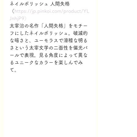
ネイルポリッシュ 人間失格
（
https://jp.pinkoi.com/product/YL
JnhjP9）
太宰治の名作「人間失格」をモチー
フにしたネイルポリッシュ。破滅的
な暗さと、ユーモラスで滑稽な明る
さという太宰文学の二面性を偏光パ
ールで表現。見る角度によって異な
るユニークなカラーを楽しんでみ
て。