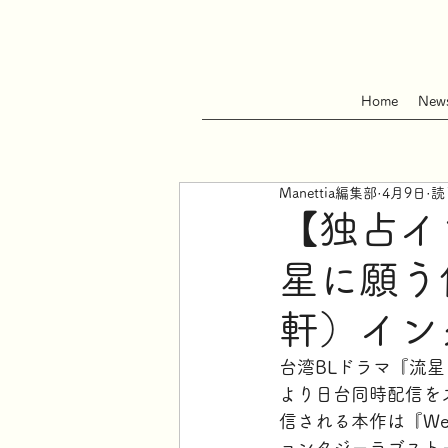
Home
New
Manettia編集部
4月9日
読
【独占イ
星に願う
軒）イン
台湾BLドラマ『流星
より日台同時配信をスタ
信される本作は『We 