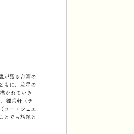
説が残る台湾の
ともに、流星の
て描かれていき
名、鍾岳軒（チ
（ユー・ジェエ
ことでも話題と