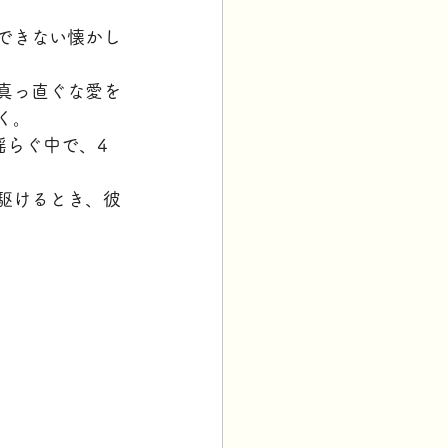
できない懐かし
真っ直ぐな愛を
く。
揺らぐ中で、4
駆けるとき、彼