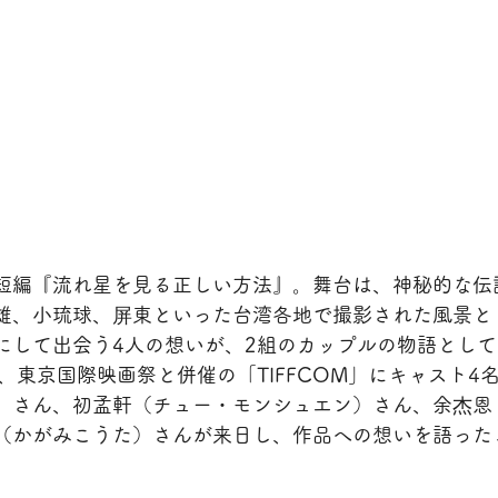
短編『流れ星を見る正しい方法』。舞台は、神秘的な伝
雄、小琉球、屏東といった台湾各地で撮影された風景と
にして出会う4人の想いが、2組のカップルの物語とし
、東京国際映画祭と併催の「TIFFCOM」にキャスト4
）さん、初孟軒（チュー・モンシュエン）さん、余杰恩
（かがみこうた）さんが来日し、作品への想いを語った