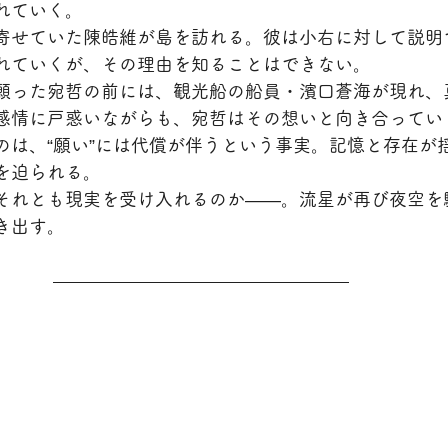
れていく。
寄せていた陳皓維が島を訪れる。彼は小右に対して説明
れていくが、その理由を知ることはできない。
願った宛哲の前には、観光船の船員・濱口蒼海が現れ、
感情に戸惑いながらも、宛哲はその想いと向き合ってい
のは、“願い”には代償が伴うという事実。記憶と存在が
を迫られる。
それとも現実を受け入れるのか——。流星が再び夜空を
き出す。