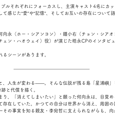
組のカップルそれぞれにフォーカスし、主演キャスト4名にカ
て感じた“愛”や“記憶”、そしてお互いの存在について
何向永（ホー・シアンヨン）・鍾小右（チョン・シアオ
チェン・ハオウェイ）役）が演じた皓永CPのインタビ
れるシーンがあります。
と、人生が変わる——。そんな伝説が残る島「星浦嶼」
奇跡と代償を描く。
まり、「消えてしまいたい」と願った何向永は、目覚め
て存在していた。かつての自分は世界から消え、周囲の
一その事実を知る親友・李宛哲に支えられながらも、向