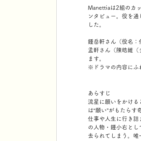
Manettiaは2
ンタビュー。役を通し
した。
鍾岳軒さん（役名：
孟軒さん（陳皓維（
ます。
※ドラマの内容にふ
あらすじ
流星に願いをかける
は“願い”がもたらす
仕事や人生に行き詰
の人物・鍾小右とし
去られてしまう。唯