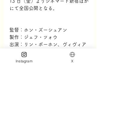
13 日（金）よりシネマート新宿ほか
にて全国公開となる。
監督：ホン・ズーシュアン
製作：ジェフ・ツォウ
出演：リン・ボーホン、ヴィヴィア
ン・スン、ワン・ポーチエ、リー・
リーレン
Instagram
X
2025年/台湾/中国語/120分/5.1ch/
スコープサイズ/カラー/原題：96分
鐘/配給：ハーク　
hark3.com
台湾映画
リン・ボーホン
96分
96分鐘
ヴィヴィアン・スン
News
すべて表示
最新記事