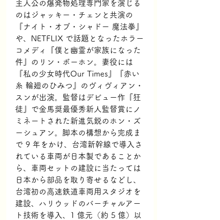
主人公の爆発物処理専門家を演じる
のはジャッキー・チェンと共演の
『ナイト・オブ・シャドー 魔法拳』
や、NETFLIX で話題となったホラー
コメディ『僕と幽霊が家族になった
件』のリン・ボーホン。妻役には
『私の少女時代Our Times』『赤い
糸 輪廻のひみつ』のヴィヴィアン・
スンが出演。監督はデビュー作『狂
徒』で金馬奨最優秀新人監督賞にノ
ミネートされた新進気鋭のホン・ズ
ーシュアン。脚本の構想から完成ま
で 9 年をかけ、台湾新幹線で導入さ
れている車両が日本製であることか
ら、車両セットの建設に当たっては
日本から部品を取り寄せるなどし、
台湾初の高速鉄道車両用スタジオを
建設、ハリウッドのバーチャルアー
ト技術を導入、1 億元（約 5 億）以