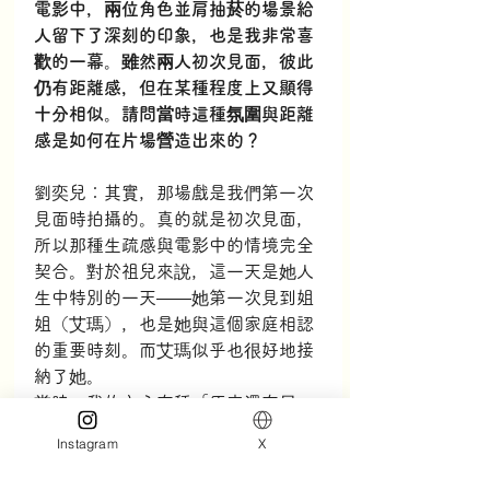
電影中，兩位角色並肩抽菸的場景給
人留下了深刻的印象，也是我非常喜
歡的一幕。雖然兩人初次見面，彼此
仍有距離感，但在某種程度上又顯得
十分相似。請問當時這種氛圍與距離
感是如何在片場營造出來的？
劉奕兒：其實，那場戲是我們第一次
見面時拍攝的。真的就是初次見面，
所以那種生疏感與電影中的情境完全
契合。對於祖兒來說，這一天是她人
生中特別的一天——她第一次見到姐
姐（艾瑪），也是她與這個家庭相認
的重要時刻。而艾瑪似乎也很好地接
納了她。
當時，我的內心有種「原來還有另一
個女兒啊」，類似被母親「搶走」的
Instagram
X
矛盾情緒。我不知道該如何是好，心
裡充滿了混亂與糾結。