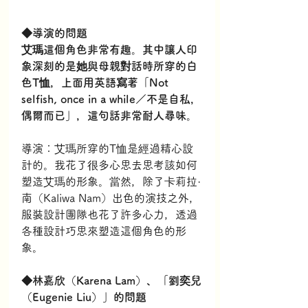
◆導演的問題
艾瑪這個角色非常有趣。其中讓人印
象深刻的是她與母親對話時所穿的白
色T恤，上面用英語寫著「Not 
selfish, once in a while／不是自私，
偶爾而已」，這句話非常耐人尋味。
導演：艾瑪所穿的T恤是經過精心設
計的。我花了很多心思去思考該如何
塑造艾瑪的形象。當然，除了卡莉拉·
南（Kaliwa Nam）出色的演技之外，
服裝設計團隊也花了許多心力，透過
各種設計巧思來塑造這個角色的形
象。
◆林嘉欣（Karena Lam）、「劉奕兒
（Eugenie Liu）」的問題