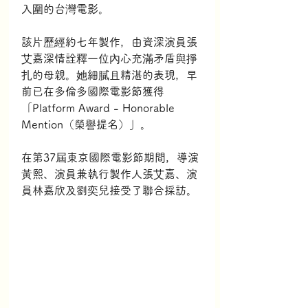
入圍的台灣電影。
該片歷經約七年製作，由資深演員張
艾嘉深情詮釋一位內心充滿矛盾與掙
扎的母親。她細膩且精湛的表現，早
前已在多倫多國際電影節獲得
「Platform Award - Honorable 
Mention（榮譽提名）」。
在第37屆東京國際電影節期間，導演
黃熙、演員兼執行製作人張艾嘉、演
員林嘉欣及劉奕兒接受了聯合採訪。