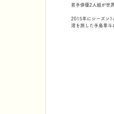
若手俳優2人組が世
2015年にシーズ
湾を旅した手島章斗