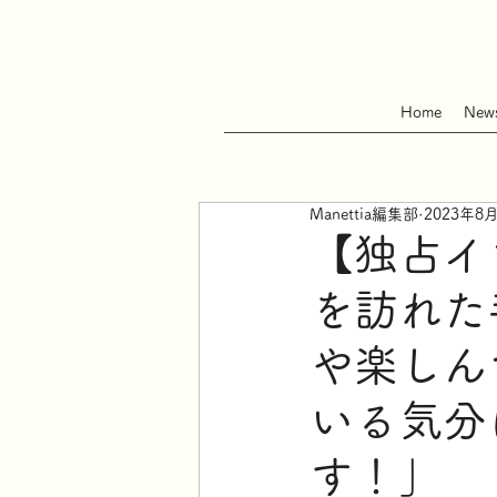
Home
New
Manettia編集部
2023年8
【独占イ
を訪れた
や楽しん
いる気分
す！」