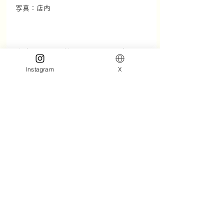
写真：店内
店内はレジを挟んでソファー席が１
つ、２人用のテーブル席が４つのエ
Instagram
X
リアと１人用のテーブル席があるエ
リアに分かれていて、人数に合わせ
て店員さんが席を案内してくれま
す。1人だとお店に入りずらい人も1
人用のエリアがあるので安心してゆ
っくり食事が楽しめるようになって
います。