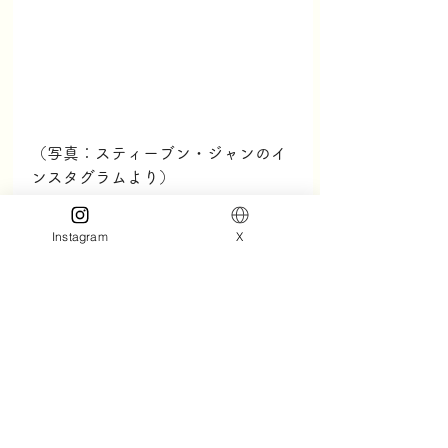
（写真：スティーブン・ジャンのイ
ンスタグラムより）
Instagram
X
スティーブン・ジャンはインスタグ
ラムを頻繁に更新してくれるので近
況を知れるのがファンには嬉しいと
ころ。かわいい愛猫の「モカちゃ
ん」もたびたび出てきます。そして
日本のファンに嬉しいのがツイッタ
ーは全部日本語でツイートしてくれ
ていること。もちろんかっこいい写
真つきで！ぜひ、インスタグラム