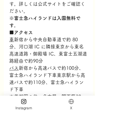
す。詳しくは公式サイトをご確認く
ださい。
※
富士急ハイランドは入園無料で
す。
■アクセス
車
新宿から中央自動車道で約 80 
分、河口湖 IC に隣接東京から東名
高速道路・御殿場 IC、東富士五湖道
路経由で約90分
バス
新宿から高速バスで約100分、
富士急ハイランド下車東京駅から高
速バスで約110分、富士急ハイラン
ド下車
※首都圏の他、名古屋、関西等30ヶ
所以上から直通バス運行中
Instagram
X
電車
JR中央本線大月駅で富士急行線
に乗換富士急ハイランド駅下車大月
駅から約50分