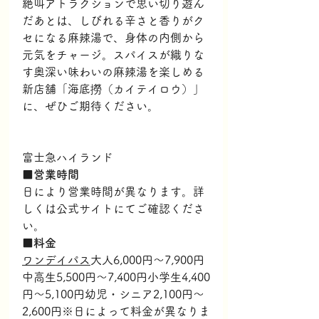
絶叫アトラクションで思い切り遊ん
だあとは、しびれる辛さと香りがク
セになる麻辣湯で、身体の内側から
元気をチャージ。スパイスが織りな
す奥深い味わいの麻辣湯を楽しめる
新店舗「海底撈（カイテイロウ）」
に、ぜひご期待ください。
富士急ハイランド
■営業時間
日により営業時間が異なります。詳
しくは公式サイトにてご確認くださ
い。
■料金
ワンデイパス
大人6,000円～7,900円
中高生5,500円～7,400円小学生4,400
円～5,100円幼児・シニア2,100円～
2,600円※日によって料金が異なりま