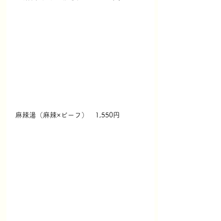
麻辣湯（麻辣×ビーフ）　1,550円