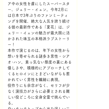
ア中の女性を虜にしたスーパースタ
ー、ジェリー・イェン。今年2月に
は日本で3年ぶりのファンミーティ
ングを開催、絶大な人気を誇り続け
る彼の最新作である「夏花」は、ジ
ェリー・イェンの魅力が最大限に活
かされた珠玉の本格派ラブストーリ
ー！
本作で演じるのは、年下の女性から
想いを寄せられる謎多き男性・シア
オ･ハン。素っ気ない態度の裏にある
優しさや、積極的にアプローチして
くるヒロインにとまどいながらも惹
かれていく男性を繊細に表現。
役作りにも余念がなく、セリフが少
なく演技力がさらに必要とされる難
しい役どころに全身全霊で挑んでい
る。
白いタンクトップから出た逞しい二