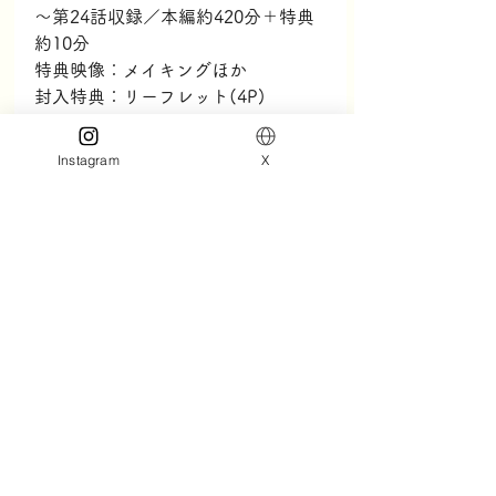
～第24話収録／本編約420分＋特典
約10分
特典映像：メイキングほか
封入特典：リーフレット(4P)
仕様：アウターケース付き
発売日：2023年9月6日(水)
Instagram
X
＜レンタルDVD＞
2023年8月2日(水)レンタル開始：
Vol.1-6
2023年9月6日(水)レンタル開始：
Vol.7-12
仕様：16:9（HDサイズ）/カラー/音
声：中国語2ch ステレオ ドルビーデ
ジタル/字幕：日本語
発売・販売元：ＮＢＣユニバーサ
ル・エンターテイメント