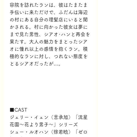
容院を訪れたランは、彼はたまたま
手伝いに来ただけで、ふだんは海辺
の村にある自分の理髪店にいると聞
かされる。村に向かった彼女は夢に
まで見た男性、シアオ･ハンと再会を
果たす。大人の魅力をまとったシア
オに憧れ以上の感情を抱くラン。積
極的なランに対し、つれない態度を
とるシアオだったが…。
■CAST
ジェリー・イェン（言承旭）「流星
花園～花より男子～」シリーズ
シュー・ルオハン（徐若晗）「ゼロ