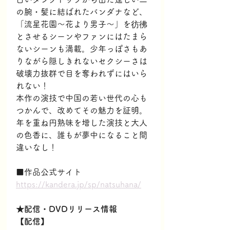
の腕・髪に結ばれたバンダナなど、
「流星花園～花より男子～」を彷彿
とさせるシーンやファンにはたまら
ないシーンも満載。少年っぽさもあ
りながら隠しきれないセクシーさは
破壊力抜群で目を奪われずにはいら
れない！
本作の演技で中国の若い世代の心も
つかんで、改めてその魅力を証明。
年を重ね円熟味を増した演技と大人
の色香に、誰もが夢中になること間
違いなし！
■作品公式サイト
https://kandera.jp/sp/natsuhana/
★配信・DVDリリース情報
【配信】