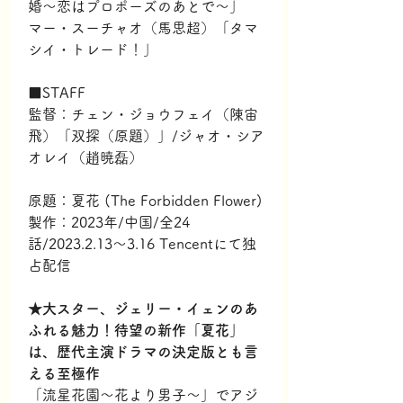
婚～恋はプロポーズのあとで～」
マー・スーチャオ（馬思超）「タマ
シイ・トレード！」
■STAFF
監督：チェン・ジョウフェイ（陳宙
飛）「双探（原題）」/ジャオ・シア
オレイ（趙暁磊）
原題：夏花 (The Forbidden Flower)
製作：2023年/中国/全24
話/2023.2.13～3.16 Tencentにて独
占配信
★大スター、ジェリー・イェンのあ
ふれる魅力！待望の新作「夏花」
は、歴代主演ドラマの決定版とも言
える至極作
「流星花園～花より男子～」でアジ