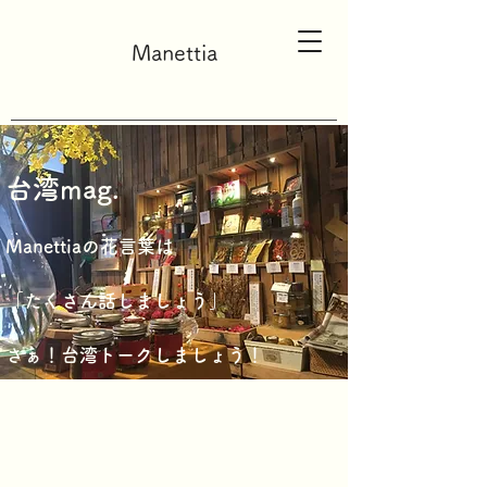
Manettia
台湾ma
g.
Manettiaの花言葉
は
「たくさん話しましょう」
さぁ！台湾トークしましょう！