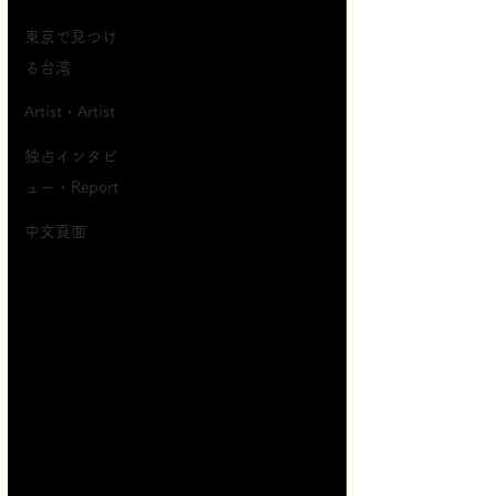
東京で見つけ
る台湾
Artist・Artist
独占インタビ
ュー・Report
中文頁面