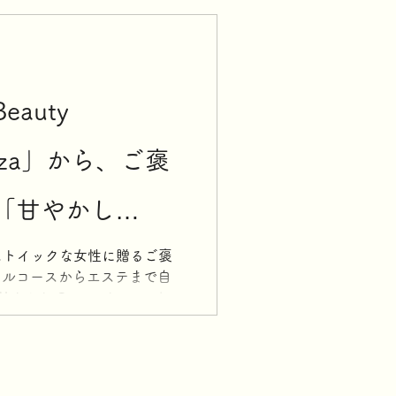
auty
Ginza」から、ご褒
「甘やかし
ey 」スタート
にストイックな女性に贈るご褒
フルコースからエステまで自
し Beauty Journey」が
しみ、新たな可能性に心を躍
という想いのもと、...