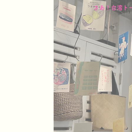
​さあ！台湾ト