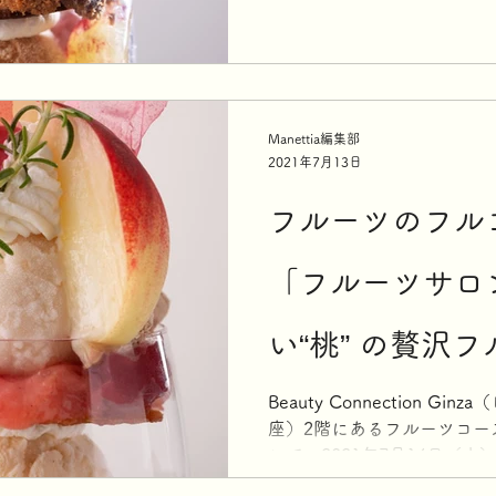
月 11 日（月）まで、旬の
スタートする。...
Manettia編集部
2021年7月13日
フルーツのフル
「フルーツサロ
い“桃” の贅沢
Beauty Connection 
座）2階にあるフルーツコー
にて、2021年7月14日（水）
までの期間限定で旬の桃を