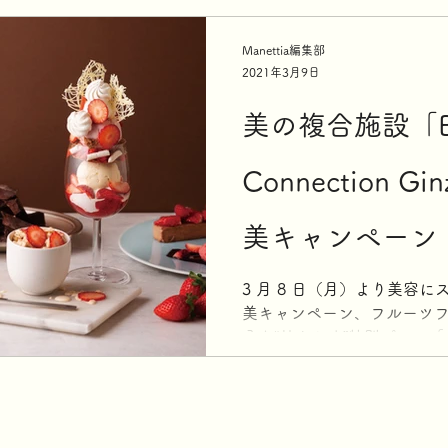
る。...
Manettia編集部
2021年3月9日
美の複合施設「Be
Connection 
美キャンペーン
Beauty Journ
3 月 8 日（月）より美容
美キャンペーン、フルーツ
分を“甘やかす”特別プラン「甘やか
開催。 誰もが美を自由に楽
らせるワクワク感を提供したい