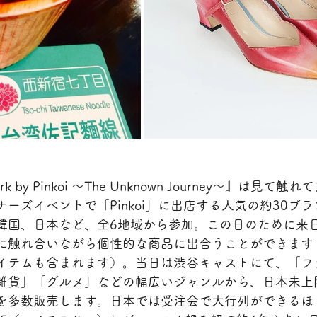
 Park by Pinkoi 〜The Unknown Journey〜』は見
ーズイベントで「Pinkoi」に出店する人気の約30ブ
韓国、日本など、全6地域から参加。この日のために来
に触れ合いながら個性的な商品に出合うことができます
イテムも含まれます）。当日は渋谷キャストにて、「フ
雑貨」「グルメ」などの幅広いジャンルから、日本未上
を多数販売します。日本では受注会で大行列ができるほ