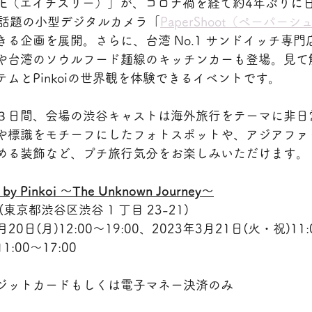
EE（エイチスリー）」が、コロナ禍を経て約4年ぶりに
も話題の小型デジタルカメラ「
PaperShoot（ペーパー
る企画を展開。さらに、台湾 No.1 サンドイッチ専門
や台湾のソウルフード麺線のキッチンカーも登場。見て
ムとPinkoiの世界観を体験できるイベントです。
３日間、会場の渋谷キャストは海外旅行をテーマに非日
や標識をモチーフにしたフォトスポットや、アジアファ
める装飾など、プチ旅行気分をお楽しみいただけます。
k by Pinkoi 〜The Unknown Journey〜
東京都渋谷区渋谷 1 丁目 23-21)
0日(月)12:00～19:00、2023年3月21日(火・祝)11:
1:00～17:00
ジットカードもしくは電子マネー決済のみ