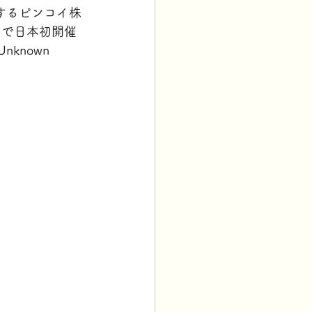
営するピンコイ株
トで日本初開催
nknown 