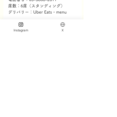
席数：6席（スタンディング）
デリバリー：Uber Eats・menu
「Jamba RAYARD MIYASHITA 
Instagram
X
PARK」
住 所：東京都渋谷区神宮前6-20-10
RAYARD MIYASHITA PARK South 
2F
営業時間：11時～20時
電話番号：03-6427-3017
席数：席なし
デリバリー：Wolt・Uber Eats
 ※新型コロナウイルス感染拡大に伴
い営業時間は変更になる場合がござ
います。詳しくは施設 HP 公式 SNS 
をご確認ください。