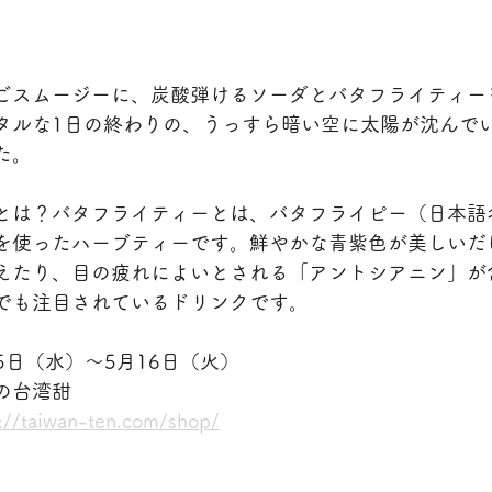
ごスムージーに、炭酸弾けるソーダとバタフライティー
タルな1日の終わりの、うっすら暗い空に太陽が沈んで
た。
とは？バタフライティーとは、バタフライピー（日本語
を使ったハーブティーです。鮮やかな青紫色が美しいだ
えたり、目の疲れによいとされる「アントシアニン」が
でも注目されているドリンクです。
月5日（水）～5月16日（火）
の台湾甜
s://taiwan-ten.com/shop/