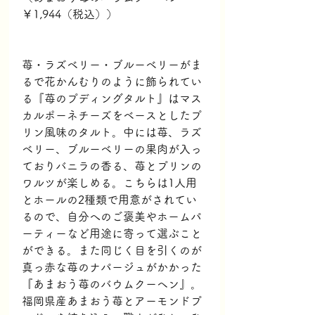
￥1,944（税込））
苺・ラズベリー・ブルーベリーがま
るで花かんむりのように飾られてい
る『
苺のプディングタルト』はマス
カルポーネチーズをベースとしたプ
リン風味のタルト。中には苺、ラズ
ベリー、ブルーベリーの果肉が入っ
ておりバニラの香る、苺とプリンの
ワルツが楽しめる。こちらは1人用
とホールの2種類で用意がされてい
るので、自分へのご褒美やホームパ
ーティーなど用途に寄って選ぶこと
ができる。また同じく目を引くのが
真っ赤な苺のナパージュがかかった
『あまおう苺のバウムクーヘン』。
福岡県産あまおう苺とアーモンドプ