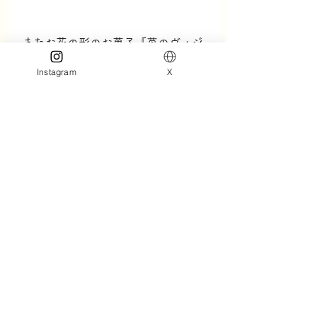
またお花の形のお菓子『苺のヴィジ
タンティーヌ』、コロコロした見た
Instagram
X
目の『あまおう苺のチョコタルト』
も軽さや可愛らしさからお土産にぴ
ったりのスイーツだ。苺のヴィジタ
ンティーヌはあまおう苺の果汁を混
ぜ、香り豊かに仕上がっており優し
い甘さとふんわり柔らかな食感を楽
しめる。逆にサクッとした食感が楽
しめるのが、あまおう苺のチョコタ
ルト。苺型のサクッとしたタルトに
あまおう苺チョコ＆ホワイトチョコ
の2層のクリームを入れて焼き上げ
ている。
そして苺のワルツがこだわったもう
1つが、パッケージデザイン。全て