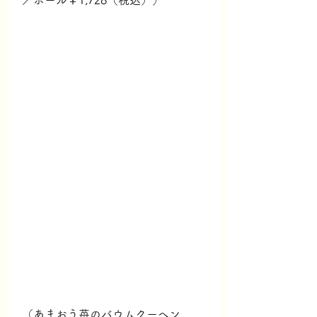
／ホール￥1,728（税込））
（あまおう苺のバウムクーヘン　