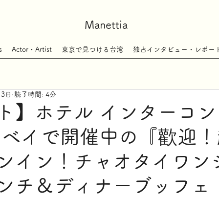
Manettia
s
Actor・Artist
東京で見つける台湾
独占インタビュー・レポー
月3日
読了時間: 4分
ト】ホテル インターコン
京ベイで開催中の『歡迎！
ンイン！チャオタイワン
ンチ＆ディナーブッフェ