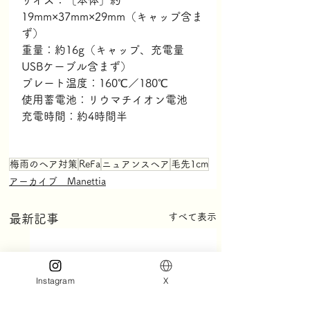
サイズ：［本体］約
19mm×37mm×29mm（キャップ含ま
ず）
重量：約16g（キャップ、充電量
USBケーブル含まず）
プレート温度：160℃／180℃
使用蓄電池：リウマチイオン電池
充電時間：約4時間半
梅雨のヘア対策
ReFa
ニュアンスヘア
毛先1cm
アーカイブ Manettia
すべて表示
最新記事
Instagram
X