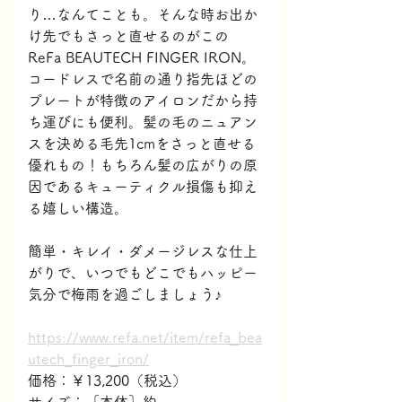
り…なんてことも。そんな時お出か
け先でもさっと直せるのがこの
ReFa BEAUTECH FINGER IRON。
コードレスで名前の通り指先ほどの
プレートが特徴のアイロンだから持
ち運びにも便利。髪の毛のニュアン
スを決める毛先1cmをさっと直せる
優れもの！もちろん髪の広がりの原
因であるキューティクル損傷も抑え
る嬉しい構造。
簡単・キレイ・ダメージレスな仕上
がりで、いつでもどこでもハッピー
気分で梅雨を過ごしましょう♪
https://www.refa.net/item/refa_bea
utech_finger_iron/
価格：￥13,200（税込）