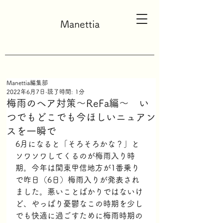
Manettia
Manettia編集部
2022年6月7日
読了時間: 1分
梅雨のヘア対策〜ReFa編〜 い
つでもどこでも今ほしいニュアン
スを一瞬で
6月になると「そろそろかな？」と
ソワソワしてくるのが梅雨入り時
期。今年は関東甲信地方が1番乗り
で昨日（6日）梅雨入りが発表され
ました。悪いことばかりではないけ
ど、やっぱり憂鬱なこの時期を少し
でも快適に過ごすために梅雨時期の