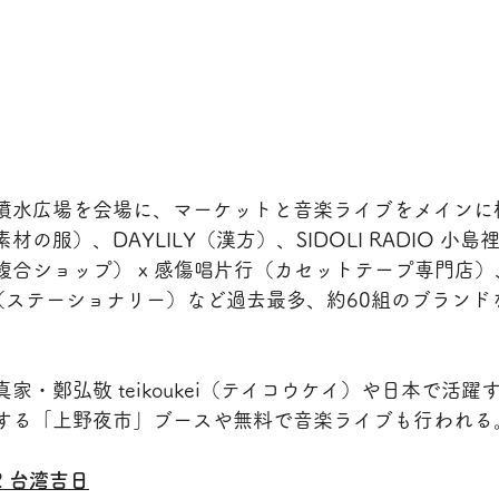
噴水広場を会場に、マーケットと音楽ライブをメインに
の服）、DAYLILY（漢方）、SIDOLI RADIO 小
合ショップ） x 感傷唱片行（カセットテープ専門店）、TO
房具（ステーショナリー）など過去最多、約60組のブラン
家・鄭弘敬 teikoukei（テイコウケイ）や日本で活躍
する「上野夜市」ブースや無料で音楽ライブも行われる
22 台湾吉日