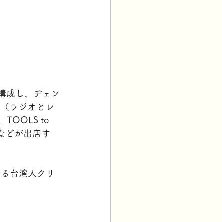
構成し、ヂェン
島裡（ラジオとレ
OLS to 
ドなどが出店す
する台湾人クリ
。