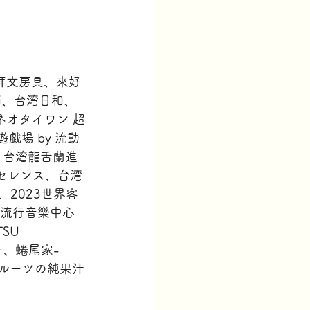
禮拜文房具、來好 
imi、台湾日和、
小路、ネオタイワン 超
戯場 by 流動
RY 台湾龍舌蘭進
湾エクセレンス、台湾
府、2023世界客
流行音樂中心 
SU 
ー、蜷尾家-
徳フルーツの純果汁