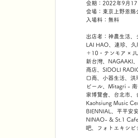
会期：2022年9月17
会場：東京上野恩賜
入場料：無料
出店者：神農生活、ヂェ
LAI HAO、連珍、久
＋10・テンモア × JUB
新台灣、NAGAAKI
商店、SIDOLI RA
口商、小器生活、洪瑞珍、S
ビール、Mitagri 
家博覽會、台北市、
Kaohsiung Musi
BIENNIAL、平
NINAO- & St
吧、フォトエキシビジ