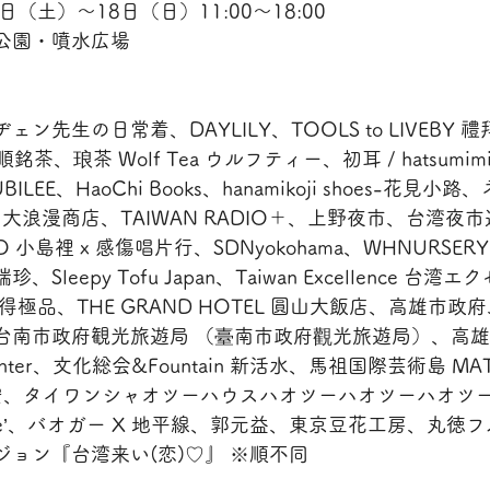
日（土）～18日（日）11:00～18:00
公園・噴水広場
ン先生の日常着、DAYLILY、TOOLS to LIVEBY 
順銘茶、琅茶 Wolf Tea ウルフティー、初耳 / hatsum
ILEE、HaoChi Books、hanamikoji shoes-花見
、大浪漫商店、TAIWAN RADIO＋、上野夜市、台湾夜市遊
DIO 小島裡 x 感傷唱片行、SDNyokohama、WHNURSE
leepy Tofu Japan、Taiwan Excellence 台
- 南得極品、THE GRAND HOTEL 圓山大飯店、高雄市政
台南市政府観光旅遊局 （臺南市政府觀光旅遊局）、高雄
c Center、文化総会&Fountain 新活水、馬祖国際芸術島 MAT
平安安、タイワンシャオツーハウスハオツーハオツーハオツ
.1 Cafe’、バオガー X 地平線、郭元益、東京豆花工房、丸
ョン『台湾来い(恋)♡』 ※順不同